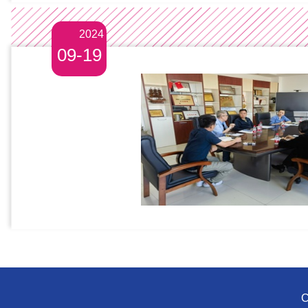
2024
09-19
C