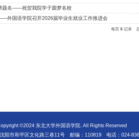
榜题名——祝贺我院学子圆梦名校
——外国语学院召开2026届毕业生就业工作推进会
每页
6
记录
opyright ©2024 东北大学外国语学院. All Rights Reserved
阳市和平区文化路三巷11号 邮编：110819 电话：024-8368