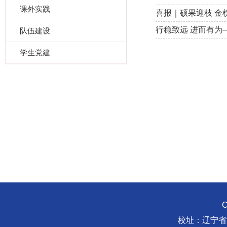
课外实践
喜报｜硕果迎枝 金
行稳致远 进而有为
队伍建设
学生党建
C
校址：辽宁省沈